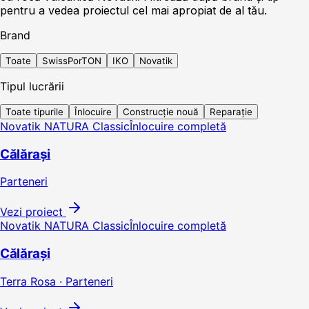
pentru a vedea proiectul cel mai apropiat de al tău.
Brand
Toate
SwissPorTON
IKO
Novatik
Tipul lucrării
Toate tipurile
Înlocuire
Construcție nouă
Reparație
Novatik NATURA Classic
Înlocuire completă
Călărași
Parteneri
Vezi proiect
Novatik NATURA Classic
Înlocuire completă
Călărași
Terra Rosa · Parteneri