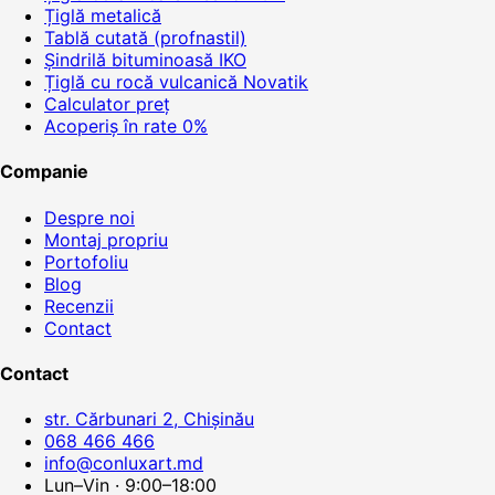
Țiglă metalică
Tablă cutată (profnastil)
Șindrilă bituminoasă IKO
Țiglă cu rocă vulcanică Novatik
Calculator preț
Acoperiș în rate 0%
Companie
Despre noi
Montaj propriu
Portofoliu
Blog
Recenzii
Contact
Contact
str. Cărbunari 2, Chișinău
068 466 466
info@conluxart.md
Lun–Vin · 9:00–18:00