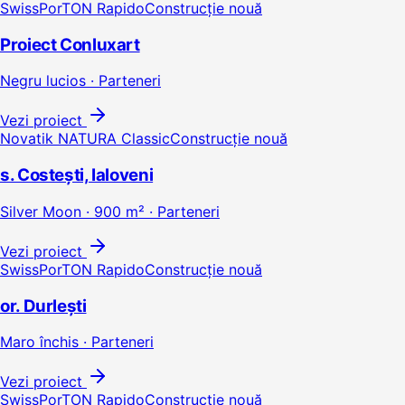
SwissPorTON Rapido
Construcție nouă
Proiect Conluxart
Negru lucios · Parteneri
Vezi proiect
Novatik NATURA Classic
Construcție nouă
s. Costești, Ialoveni
Silver Moon · 900 m² · Parteneri
Vezi proiect
SwissPorTON Rapido
Construcție nouă
or. Durlești
Maro închis · Parteneri
Vezi proiect
SwissPorTON Rapido
Construcție nouă