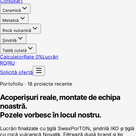
Conluxart
Ceramică
Metalică
Rocă vulcanică
Șindrilă
Tablă cutată
Calculator
Rate 0%
Lucrări
RO
/
RU
Solicită ofertă
Portofoliu · 18 proiecte recente
Acoperișuri reale, montate de echipa
noastră.
Pozele vorbesc în locul nostru.
Lucrări finalizate cu țiglă SwissPorTON, șindrilă IKO și țiglă
cu rocă vulcanică Novatik. Filtrează după brand și tip